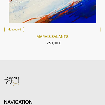
Nouveauté
5
MARAIS SALANTS
Prix
1 250,00 €
NAVIGATION