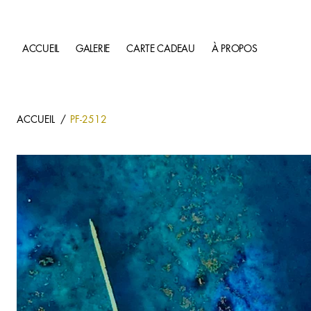
Prochaine exposition à Dinard: Salon des Artistes du 20/02/26 au 01
ACCUEIL
GALERIE
CARTE CADEAU
À PROPOS
ACCUEIL
/
PF-2512