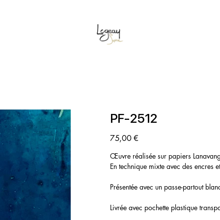
/03/26 au PALAIS DES ARTS ET DU FESTIVAL de 11Hà 19h. Entrée libre
PF-2512
Prix
75,00 €
Œuvre réalisée sur papiers Lanavan
En technique mixte avec des encres 
Présentée avec un passe-partout bl
Livrée avec pochette plastique transp