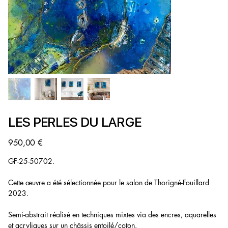
LES PERLES DU LARGE
Prix
950,00 €
GF-25-50702.
Cette œuvre a été sélectionnée pour le salon de Thorigné-Fouillard
2023.
Semi-abstrait réalisé en techniques mixtes via des encres, aquarelles
et acryliques sur un châssis entoilé/coton.