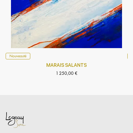
Nouveauté
5
MARAIS SALANTS
Prix
1 250,00 €