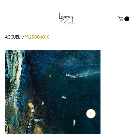
Prochaine exposition à Dinard: Salon des Artistes du 20/02/26 au 01
ACCUEIL
PF-25-304010
/